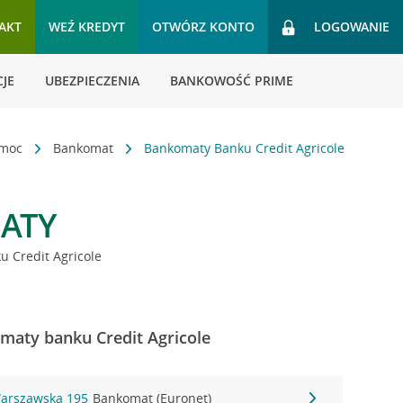
AKT
WEŹ KREDYT
OTWÓRZ KONTO
LOGOWANIE
JE
UBEZPIECZENIA
BANKOWOŚĆ PRIME
omoc
Bankomat
Bankomaty Banku Credit Agricole
ATY
 Credit Agricole
maty banku Credit Agricole
Warszawska 195
Bankomat (Euronet)