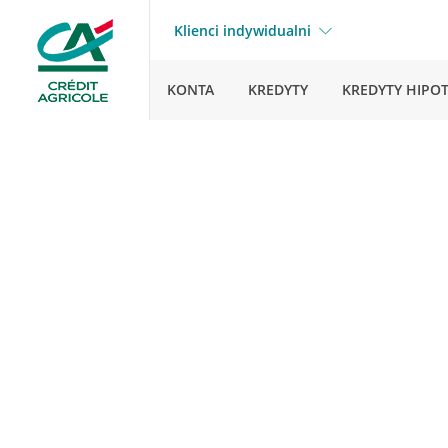
Klienci indywidualni
KONTA
KREDYTY
KREDYTY HIPO