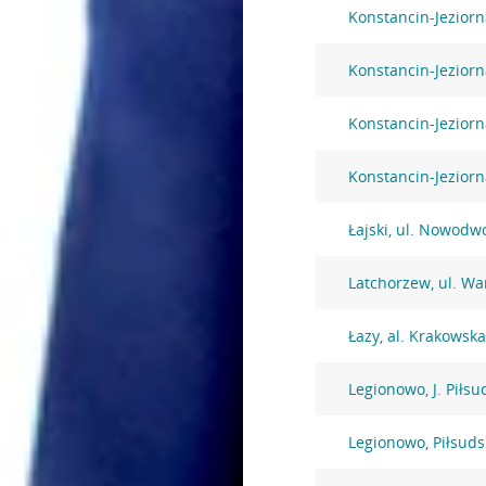
Konstancin-Jeziorn
Konstancin-Jeziorn
Konstancin-Jeziorn
Konstancin-Jezior
Łajski, ul. Nowodw
Latchorzew, ul. W
Łazy, al. Krakowsk
Legionowo, J. Piłsu
Legionowo, Piłsuds