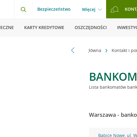
Bezpieczeństwo
KONT
Więcej
TECZNE
KARTY KREDYTOWE
OSZCZĘDNOŚCI
INWESTYC
Strona główna
Kontakt i p
BANKOM
Lista bankomatów banku
Warszawa - banko
Babice Nowe, ul. 