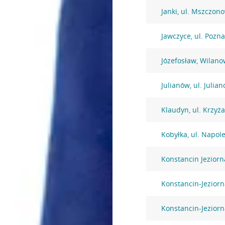
Janki, ul. Mszczon
Jawczyce, ul. Pozn
Józefosław, Wilano
Julianów, ul. Julia
Klaudyn, ul. Krzyż
Kobyłka, ul. Napol
Konstancin Jezior
Konstancin-Jeziorna
Konstancin-Jeziorn