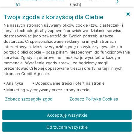
61
Cash)
Twoja zgoda z korzyścią dla Ciebie
Warszawa, al. Krakowska 75
Bankomat (Euronet)
Na naszych stronach używamy plików cookie (tzw. ciasteczek) i
innych technologii, aby zapewnić prawidłowe działanie serwisu,
Warszawa, al. Lotników 1
Bankomat (Euronet)
dostosowywać jego zawartość do Twoich potrzeb, a także
dostarczać Ci spersonalizowane reklamy na innych stronach
internetowych. Możesz wyrazić zgodę na wykorzystywanie lub
Warszawa, al. Niepodległości
Bankomat
odrzucić pliki cookie – poza plikami niezbędnymi do funkcjonowania
80
(Euronet)
serwisu. Zgody są dobrowolne i możesz je wycofać w każdym
momencie. Wyrażenie zgody sprawi, że będziemy mogli
prezentować Ci lepiej dopasowane treści i oferty na tej i innych
Warszawa, Al. Prymasa
Bankomat
stronach Credit Agricole.
Tysiąclecia 83A/lok 6
(Euronet)
Analityka
Dopasowanie treści i ofert na stronie
Warszawa, al. Reymonta 6
Bankomat (Euronet)
Marketing wykonywany przez strony trzecie
Zobacz szczegóły zgód
Zobacz Politykę Cookies
Warszawa, al. Rzeczypospolitej
Bankomat
14
(Euronet)
Akceptuję wszystkie
Warszawa, al. Rzeczypospolitej
Bankomat
Odrzucam wszystkie
17
(Euronet)