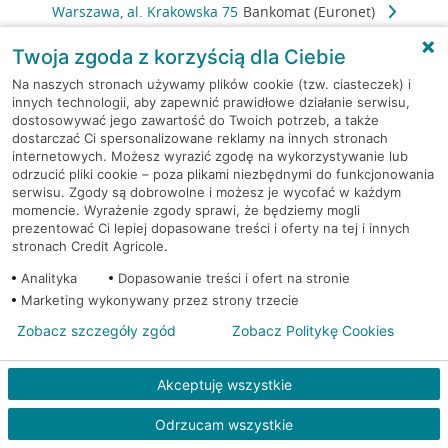
Warszawa, al. Krakowska 75
Bankomat (Euronet)
Twoja zgoda z korzyścią dla Ciebie
Warszawa, al. Lotników 1
Bankomat (Euronet)
Na naszych stronach używamy plików cookie (tzw. ciasteczek) i
innych technologii, aby zapewnić prawidłowe działanie serwisu,
Warszawa, al. Niepodległości
Bankomat
dostosowywać jego zawartość do Twoich potrzeb, a także
80
(Euronet)
dostarczać Ci spersonalizowane reklamy na innych stronach
internetowych. Możesz wyrazić zgodę na wykorzystywanie lub
odrzucić pliki cookie – poza plikami niezbędnymi do funkcjonowania
Warszawa, Al. Prymasa
Bankomat
serwisu. Zgody są dobrowolne i możesz je wycofać w każdym
Tysiąclecia 83A/lok 6
(Euronet)
momencie. Wyrażenie zgody sprawi, że będziemy mogli
prezentować Ci lepiej dopasowane treści i oferty na tej i innych
Warszawa, al. Reymonta 6
Bankomat (Euronet)
stronach Credit Agricole.
Analityka
Dopasowanie treści i ofert na stronie
Warszawa, al. Rzeczypospolitej
Bankomat
Marketing wykonywany przez strony trzecie
14
(Euronet)
Zobacz szczegóły zgód
Zobacz Politykę Cookies
Warszawa, al. Rzeczypospolitej
Bankomat
17
(Euronet)
Akceptuję wszystkie
Odrzucam wszystkie
Warszawa, al. Rzeczypospolitej
Bankomat