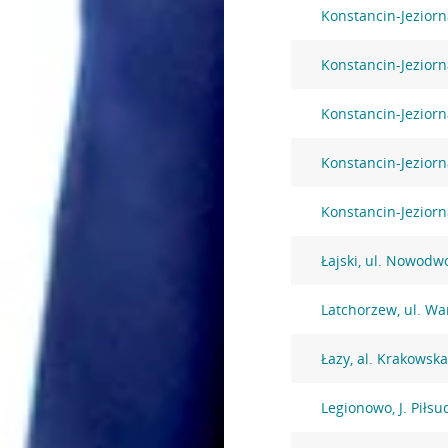
Konstancin-Jeziorn
Konstancin-Jeziorn
Konstancin-Jeziorn
Konstancin-Jeziorn
Konstancin-Jezior
Łajski, ul. Nowodw
Latchorzew, ul. W
Łazy, al. Krakowsk
Legionowo, J. Piłsu