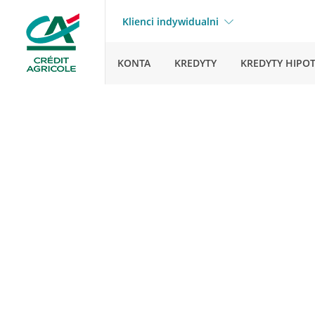
Klienci indywidualni
KONTA
KREDYTY
KREDYTY HIPO