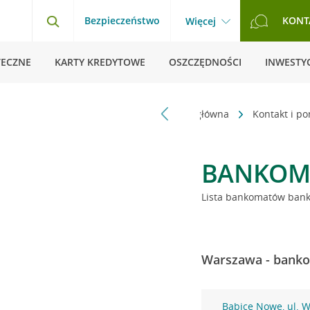
Bezpieczeństwo
KONT
Więcej
TECZNE
KARTY KREDYTOWE
OSZCZĘDNOŚCI
INWESTYC
Strona główna
Kontakt i p
BANKOM
Lista bankomatów banku
Warszawa - banko
Babice Nowe, ul. 