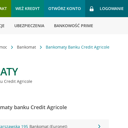
AKT
WEŹ KREDYT
OTWÓRZ KONTO
LOGOWANIE
JE
UBEZPIECZENIA
BANKOWOŚĆ PRIME
omoc
Bankomat
Bankomaty Banku Credit Agricole
ATY
 Credit Agricole
maty banku Credit Agricole
Warszawska 195
Bankomat (Euronet)