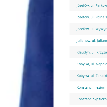
Józefów, ul. Parko
Józefów, ul. Polna 
Józefów, ul. Wysz
Julianów, ul. Julia
Klaudyn, ul. Krzyż
Kobyłka, ul. Napol
Kobyłka, ul. Załusk
Konstancin Jezior
Konstancin-Jeziorna