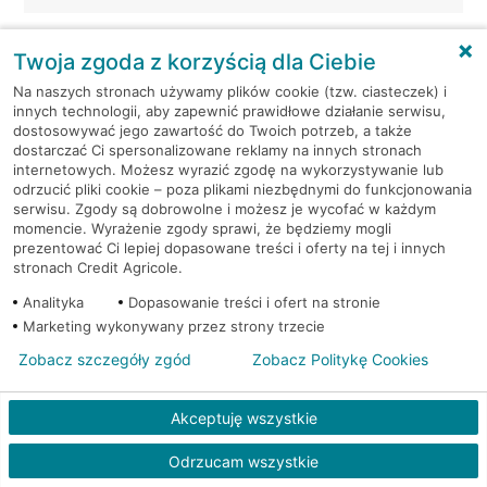
Warszawa, Czerska 18
Bankomat (Planet Cash)
Twoja zgoda z korzyścią dla Ciebie
Na naszych stronach używamy plików cookie (tzw. ciasteczek) i
Warszawa, Domaniewska
Bankomat (Planet
innych technologii, aby zapewnić prawidłowe działanie serwisu,
42
Cash)
dostosowywać jego zawartość do Twoich potrzeb, a także
dostarczać Ci spersonalizowane reklamy na innych stronach
Warszawa, Domaniewska
Bankomat (Planet
internetowych. Możesz wyrazić zgodę na wykorzystywanie lub
52
Cash)
odrzucić pliki cookie – poza plikami niezbędnymi do funkcjonowania
serwisu. Zgody są dobrowolne i możesz je wycofać w każdym
momencie. Wyrażenie zgody sprawi, że będziemy mogli
Warszawa, Emilii Plater
Bankomat (Planet
prezentować Ci lepiej dopasowane treści i oferty na tej i innych
28
Cash)
stronach Credit Agricole.
Analityka
Dopasowanie treści i ofert na stronie
Warszawa, Emilii Plater
Bankomat (Planet
Marketing wykonywany przez strony trzecie
28
Cash)
Zobacz szczegóły zgód
Zobacz Politykę Cookies
Warszawa, Fieldorfa 41
Bankomat (Planet Cash)
Akceptuję wszystkie
Warszawa, Gieysztora 2
Bankomat (Planet Cash)
Odrzucam wszystkie