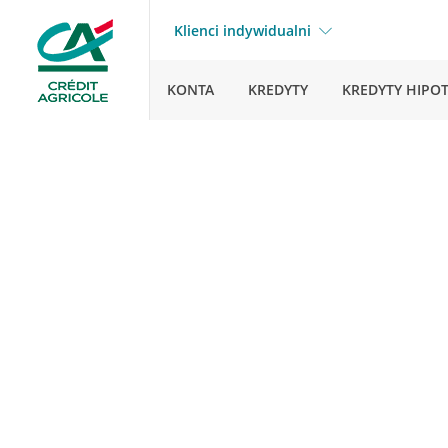
Klienci indywidualni
KONTA
KREDYTY
KREDYTY HIPO