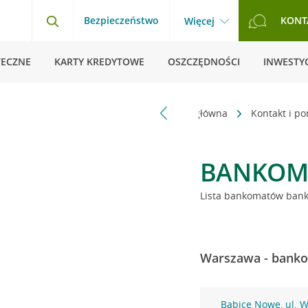
Bezpieczeństwo
KONT
Więcej
TECZNE
KARTY KREDYTOWE
OSZCZĘDNOŚCI
INWESTYC
Strona główna
Kontakt i p
BANKOM
Lista bankomatów banku
Warszawa - banko
Babice Nowe, ul. 