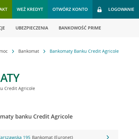
AKT
WEŹ KREDYT
OTWÓRZ KONTO
LOGOWANIE
JE
UBEZPIECZENIA
BANKOWOŚĆ PRIME
omoc
Bankomat
Bankomaty Banku Credit Agricole
ATY
 Credit Agricole
maty banku Credit Agricole
Warszawska 195
Bankomat (Euronet)