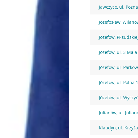
Jawczyce, ul. Pozn
Józefosław, Wilano
Józefów, Piłsudski
Józefów, ul. 3 Maja
Józefów, ul. Parko
Józefów, ul. Polna 
Józefów, ul. Wysz
Julianów, ul. Julia
Klaudyn, ul. Krzyż