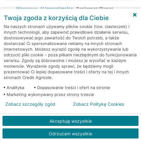
Warszawa, Al.Jerozolimskie
Bankomat (Planet
87
Cash)
Twoja zgoda z korzyścią dla Ciebie
Na naszych stronach używamy plików cookie (tzw. ciasteczek) i
Warszawa, al. Jerozolimskie -
Bankomat
innych technologii, aby zapewnić prawidłowe działanie serwisu,
podziemia
(Euronet)
dostosowywać jego zawartość do Twoich potrzeb, a także
dostarczać Ci spersonalizowane reklamy na innych stronach
internetowych. Możesz wyrazić zgodę na wykorzystywanie lub
Warszawa, al. KEN 19
Bankomat (Euronet)
odrzucić pliki cookie – poza plikami niezbędnymi do funkcjonowania
serwisu. Zgody są dobrowolne i możesz je wycofać w każdym
momencie. Wyrażenie zgody sprawi, że będziemy mogli
Warszawa, al. KEN 20
Bankomat (Euronet)
prezentować Ci lepiej dopasowane treści i oferty na tej i innych
stronach Credit Agricole.
Warszawa, al. KEN 36
Bankomat (Euronet)
Analityka
Dopasowanie treści i ofert na stronie
Marketing wykonywany przez strony trzecie
Warszawa, al. KEN 47 lok. 289
Bankomat (Euronet)
Zobacz szczegóły zgód
Zobacz Politykę Cookies
Warszawa, al. Komisji Edukacji
Bankomat w
Narodowej 36 lok.1
placówce CA BP
Akceptuję wszystkie
Odrzucam wszystkie
Warszawa, al. Komisji Edukacji
Bankomat w
Narodowej 36 lok.1
placówce CA BP