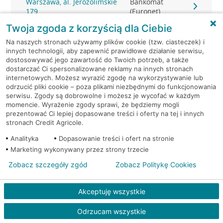
Warszawa, al. Jerozolimskie
Bankomat
179
(Euronet)
Twoja zgoda z korzyścią dla Ciebie
Warszawa, al. Jerozolimskie
Bankomat
Na naszych stronach używamy plików cookie (tzw. ciasteczek) i
179
(Euronet)
innych technologii, aby zapewnić prawidłowe działanie serwisu,
dostosowywać jego zawartość do Twoich potrzeb, a także
dostarczać Ci spersonalizowane reklamy na innych stronach
Warszawa, al. Jerozolimskie
Bankomat
internetowych. Możesz wyrazić zgodę na wykorzystywanie lub
179
(Euronet)
odrzucić pliki cookie – poza plikami niezbędnymi do funkcjonowania
serwisu. Zgody są dobrowolne i możesz je wycofać w każdym
Warszawa, al. Jerozolimskie
Bankomat
momencie. Wyrażenie zgody sprawi, że będziemy mogli
179
(Euronet)
prezentować Ci lepiej dopasowane treści i oferty na tej i innych
stronach Credit Agricole.
Warszawa, al. Jerozolimskie
Bankomat
Analityka
Dopasowanie treści i ofert na stronie
179
(Euronet)
Marketing wykonywany przez strony trzecie
Zobacz szczegóły zgód
Zobacz Politykę Cookies
Warszawa, al. Jerozolimskie
Bankomat (Planet
179
Cash)
Akceptuję wszystkie
Warszawa, Al.Jerozolimskie
Bankomat (Planet
Odrzucam wszystkie
184
Cash)