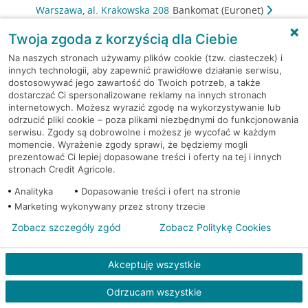
Warszawa, al. Krakowska 208
Bankomat (Euronet)
Twoja zgoda z korzyścią dla Ciebie
Warszawa, al. Krakowska 257
Bankomat (Euronet)
Na naszych stronach używamy plików cookie (tzw. ciasteczek) i
innych technologii, aby zapewnić prawidłowe działanie serwisu,
Warszawa, al. Krakowska 61
Bankomat (Euronet)
dostosowywać jego zawartość do Twoich potrzeb, a także
dostarczać Ci spersonalizowane reklamy na innych stronach
internetowych. Możesz wyrazić zgodę na wykorzystywanie lub
Warszawa, al. Krakowska 61
Bankomat (Euronet)
odrzucić pliki cookie – poza plikami niezbędnymi do funkcjonowania
serwisu. Zgody są dobrowolne i możesz je wycofać w każdym
Warszawa, al.Krakowska
Bankomat (Planet
momencie. Wyrażenie zgody sprawi, że będziemy mogli
prezentować Ci lepiej dopasowane treści i oferty na tej i innych
61
Cash)
stronach Credit Agricole.
Warszawa, al. Krakowska 75
Bankomat (Euronet)
Analityka
Dopasowanie treści i ofert na stronie
Marketing wykonywany przez strony trzecie
Warszawa, al. Lotników 1
Bankomat (Euronet)
Zobacz szczegóły zgód
Zobacz Politykę Cookies
Warszawa, al. Niepodległości
Bankomat
Akceptuję wszystkie
80
(Euronet)
Odrzucam wszystkie
Warszawa, Al. Prymasa
Bankomat