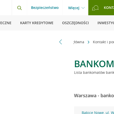
Bezpieczeństwo
KONT
Więcej
TECZNE
KARTY KREDYTOWE
OSZCZĘDNOŚCI
INWESTYC
Strona główna
Kontakt i p
BANKOM
Lista bankomatów banku
Warszawa - banko
Babice Nowe, ul. 