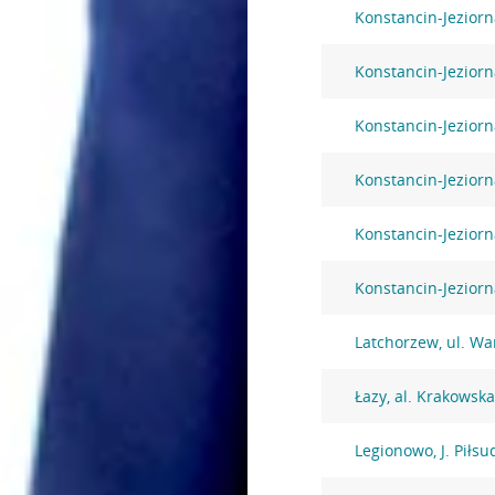
Konstancin-Jeziorna
Konstancin-Jeziorn
Konstancin-Jeziorn
Konstancin-Jeziorn
Konstancin-Jeziorn
Konstancin-Jezior
Latchorzew, ul. W
Łazy, al. Krakowsk
Legionowo, J. Piłsu