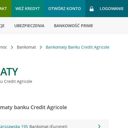
AKT
WEŹ KREDYT
OTWÓRZ KONTO
LOGOWANIE
JE
UBEZPIECZENIA
BANKOWOŚĆ PRIME
omoc
Bankomat
Bankomaty Banku Credit Agricole
ATY
 Credit Agricole
maty banku Credit Agricole
Warszawska 195
Bankomat (Euronet)