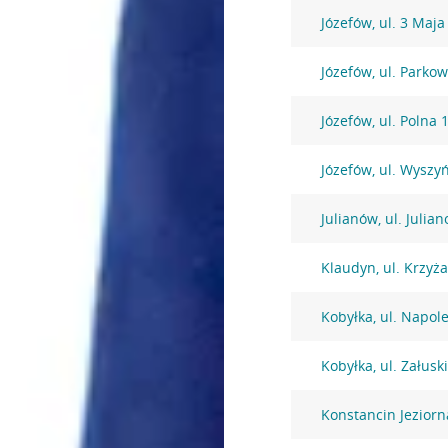
Józefów, ul. 3 Maja
Józefów, ul. Parko
Józefów, ul. Polna 
Józefów, ul. Wysz
Julianów, ul. Julia
Klaudyn, ul. Krzyż
Kobyłka, ul. Napol
Kobyłka, ul. Załusk
Konstancin Jezior