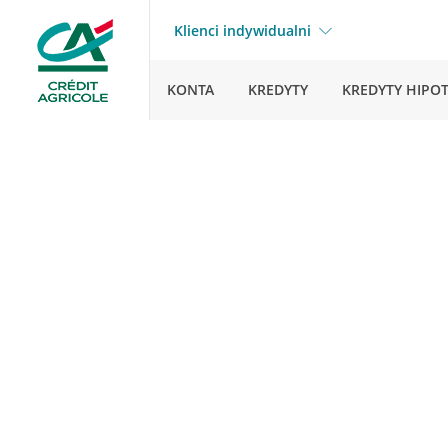
Klienci indywidualni
KONTA
KREDYTY
KREDYTY HIPO