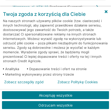
Warszawa, al. KEN 19
Bankomat (Euronet)
Twoja zgoda z korzyścią dla Ciebie
Warszawa, al. KEN 20
Bankomat (Euronet)
Na naszych stronach używamy plików cookie (tzw. ciasteczek) i
innych technologii, aby zapewnić prawidłowe działanie serwisu,
dostosowywać jego zawartość do Twoich potrzeb, a także
Warszawa, al. KEN 36
Bankomat (Euronet)
dostarczać Ci spersonalizowane reklamy na innych stronach
internetowych. Możesz wyrazić zgodę na wykorzystywanie lub
Warszawa, al. KEN 47 lok. 289
Bankomat (Euronet)
odrzucić pliki cookie – poza plikami niezbędnymi do funkcjonowania
serwisu. Zgody są dobrowolne i możesz je wycofać w każdym
momencie. Wyrażenie zgody sprawi, że będziemy mogli
Warszawa, al. Komisji Edukacji
Bankomat w
prezentować Ci lepiej dopasowane treści i oferty na tej i innych
Narodowej 36 lok.1
placówce CA BP
stronach Credit Agricole.
Analityka
Dopasowanie treści i ofert na stronie
Warszawa, al. Komisji Edukacji
Bankomat w
Marketing wykonywany przez strony trzecie
Narodowej 36 lok.1
placówce CA BP
Zobacz szczegóły zgód
Zobacz Politykę Cookies
Warszawa, al. Krakowska 102
Bankomat (Euronet)
Akceptuję wszystkie
Warszawa, al. Krakowska
Bankomat
Odrzucam wszystkie
110/114
(Euronet)