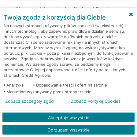
Warszawa, Al.Jerozolimskie
Bankomat (Planet
87
Cash)
Twoja zgoda z korzyścią dla Ciebie
Na naszych stronach używamy plików cookie (tzw. ciasteczek) i
Warszawa, al. Jerozolimskie -
Bankomat
innych technologii, aby zapewnić prawidłowe działanie serwisu,
podziemia
(Euronet)
dostosowywać jego zawartość do Twoich potrzeb, a także
dostarczać Ci spersonalizowane reklamy na innych stronach
internetowych. Możesz wyrazić zgodę na wykorzystywanie lub
Warszawa, al. KEN 19
Bankomat (Euronet)
odrzucić pliki cookie – poza plikami niezbędnymi do funkcjonowania
serwisu. Zgody są dobrowolne i możesz je wycofać w każdym
momencie. Wyrażenie zgody sprawi, że będziemy mogli
Warszawa, al. KEN 20
Bankomat (Euronet)
prezentować Ci lepiej dopasowane treści i oferty na tej i innych
stronach Credit Agricole.
Warszawa, al. KEN 36
Bankomat (Euronet)
Analityka
Dopasowanie treści i ofert na stronie
Marketing wykonywany przez strony trzecie
Warszawa, al. KEN 47 lok. 289
Bankomat (Euronet)
Zobacz szczegóły zgód
Zobacz Politykę Cookies
Warszawa, al. Komisji Edukacji
Bankomat w
Narodowej 36 lok.1
placówce CA BP
Akceptuję wszystkie
Odrzucam wszystkie
Warszawa, al. Komisji Edukacji
Bankomat w
Narodowej 36 lok.1
placówce CA BP