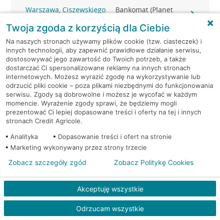
Warszawa, Ciszewskiego
Bankomat (Planet
15
Cash)
Twoja zgoda z korzyścią dla Ciebie
Na naszych stronach używamy plików cookie (tzw. ciasteczek) i
Warszawa, Ciszewskiego
Bankomat (Planet
innych technologii, aby zapewnić prawidłowe działanie serwisu,
15
Cash)
dostosowywać jego zawartość do Twoich potrzeb, a także
dostarczać Ci spersonalizowane reklamy na innych stronach
Warszawa, Conrada 11
Bankomat (Planet Cash)
internetowych. Możesz wyrazić zgodę na wykorzystywanie lub
odrzucić pliki cookie – poza plikami niezbędnymi do funkcjonowania
serwisu. Zgody są dobrowolne i możesz je wycofać w każdym
Warszawa, Czarodzieja
Bankomat (Planet
momencie. Wyrażenie zgody sprawi, że będziemy mogli
28
Cash)
prezentować Ci lepiej dopasowane treści i oferty na tej i innych
stronach Credit Agricole.
Warszawa, Czerska 18
Bankomat (Planet Cash)
Analityka
Dopasowanie treści i ofert na stronie
Marketing wykonywany przez strony trzecie
Warszawa, Domaniewska
Bankomat (Planet
Zobacz szczegóły zgód
Zobacz Politykę Cookies
42
Cash)
Akceptuję wszystkie
Warszawa, Domaniewska
Bankomat (Planet
52
Cash)
Odrzucam wszystkie