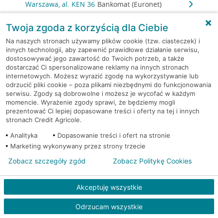
Warszawa, al. KEN 36
Bankomat (Euronet)
Twoja zgoda z korzyścią dla Ciebie
Warszawa, al. KEN 47 lok. 289
Bankomat (Euronet)
Na naszych stronach używamy plików cookie (tzw. ciasteczek) i
innych technologii, aby zapewnić prawidłowe działanie serwisu,
Warszawa, al. Komisji Edukacji
Bankomat w
dostosowywać jego zawartość do Twoich potrzeb, a także
Narodowej 36 lok.1
placówce CA BP
dostarczać Ci spersonalizowane reklamy na innych stronach
internetowych. Możesz wyrazić zgodę na wykorzystywanie lub
Warszawa, al. Komisji Edukacji
Bankomat w
odrzucić pliki cookie – poza plikami niezbędnymi do funkcjonowania
serwisu. Zgody są dobrowolne i możesz je wycofać w każdym
Narodowej 36 lok.1
placówce CA BP
momencie. Wyrażenie zgody sprawi, że będziemy mogli
prezentować Ci lepiej dopasowane treści i oferty na tej i innych
Warszawa, al. Krakowska 102
Bankomat (Euronet)
stronach Credit Agricole.
Analityka
Dopasowanie treści i ofert na stronie
Warszawa, al. Krakowska
Bankomat
Marketing wykonywany przez strony trzecie
110/114
(Euronet)
Zobacz szczegóły zgód
Zobacz Politykę Cookies
Warszawa, al. Krakowska
Bankomat
110/114
(Euronet)
Akceptuję wszystkie
Odrzucam wszystkie
Warszawa, al. Krakowska
Bankomat
110/114
(Euronet)