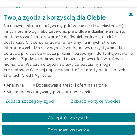
Warszawa, al. Jerozolimskie
Bankomat (Planet
179
Cash)
Twoja zgoda z korzyścią dla Ciebie
Na naszych stronach używamy plików cookie (tzw. ciasteczek) i
Warszawa, Al.Jerozolimskie
Bankomat (Planet
innych technologii, aby zapewnić prawidłowe działanie serwisu,
184
Cash)
dostosowywać jego zawartość do Twoich potrzeb, a także
dostarczać Ci spersonalizowane reklamy na innych stronach
internetowych. Możesz wyrazić zgodę na wykorzystywanie lub
Warszawa, al. Jerozolimskie
Bankomat
odrzucić pliki cookie – poza plikami niezbędnymi do funkcjonowania
202
(Euronet)
serwisu. Zgody są dobrowolne i możesz je wycofać w każdym
momencie. Wyrażenie zgody sprawi, że będziemy mogli
prezentować Ci lepiej dopasowane treści i oferty na tej i innych
Warszawa, al.
Bankomat w placówce
stronach Credit Agricole.
Jerozolimskie 27
CA BP
Analityka
Dopasowanie treści i ofert na stronie
Warszawa, al.
Bankomat w placówce
Marketing wykonywany przez strony trzecie
Jerozolimskie 27
CA BP
Zobacz szczegóły zgód
Zobacz Politykę Cookies
Warszawa, al. Jerozolimskie
Bankomat
Akceptuję wszystkie
54
(Euronet)
Odrzucam wszystkie
Warszawa, al. Jerozolimskie
Bankomat