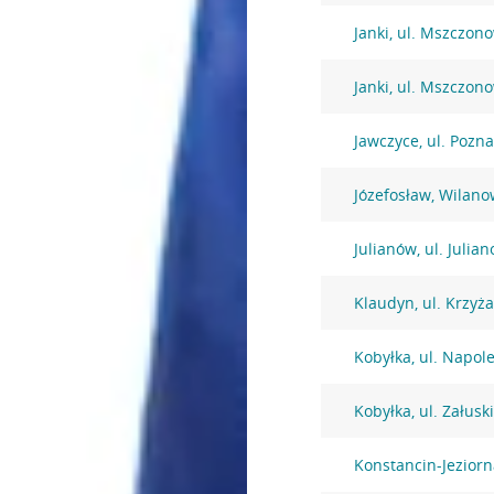
Janki, ul. Mszczon
Janki, ul. Mszczon
Jawczyce, ul. Pozn
Józefosław, Wilano
Julianów, ul. Julia
Klaudyn, ul. Krzyż
Kobyłka, ul. Napol
Kobyłka, ul. Załusk
Konstancin-Jeziorna