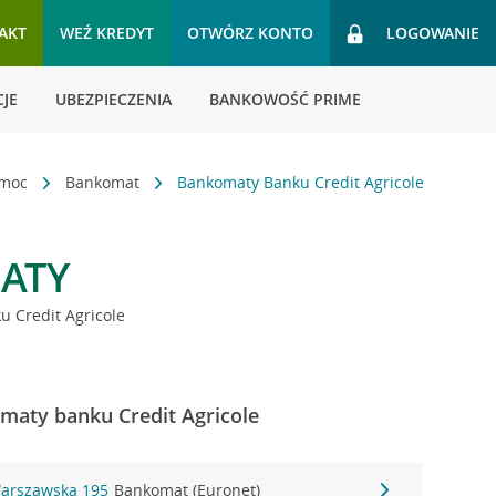
AKT
WEŹ KREDYT
OTWÓRZ KONTO
LOGOWANIE
JE
UBEZPIECZENIA
BANKOWOŚĆ PRIME
omoc
Bankomat
Bankomaty Banku Credit Agricole
ATY
 Credit Agricole
maty banku Credit Agricole
Warszawska 195
Bankomat (Euronet)