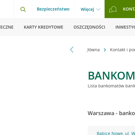
Bezpieczeństwo
KONT
Więcej
TECZNE
KARTY KREDYTOWE
OSZCZĘDNOŚCI
INWESTYC
Strona główna
Kontakt i p
BANKOM
Lista bankomatów banku
Warszawa - banko
Babice Nowe, ul. 