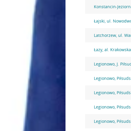
Konstancin-Jeziorn
Łajski, ul. Nowodw
Latchorzew, ul. W
Łazy, al. Krakowsk
Legionowo, J. Piłsu
Legionowo, Piłsuds
Legionowo, Piłsuds
Legionowo, Piłsuds
Legionowo, Piłsuds