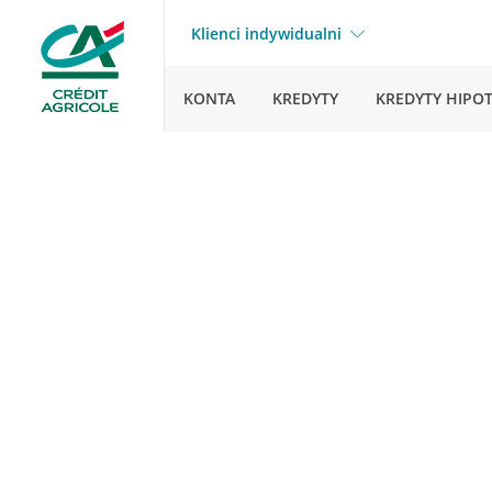
Klienci indywidualni
KONTA
KREDYTY
KREDYTY HIPO