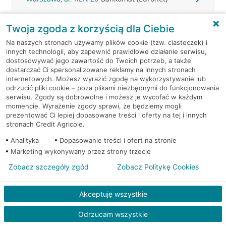
Warszawa, al. KEN 36
Bankomat (Euronet)
Twoja zgoda z korzyścią dla Ciebie
Na naszych stronach używamy plików cookie (tzw. ciasteczek) i
Warszawa, al. KEN 47 lok. 289
Bankomat (Euronet)
innych technologii, aby zapewnić prawidłowe działanie serwisu,
dostosowywać jego zawartość do Twoich potrzeb, a także
dostarczać Ci spersonalizowane reklamy na innych stronach
Warszawa, al. Komisji Edukacji
Bankomat w
internetowych. Możesz wyrazić zgodę na wykorzystywanie lub
Narodowej 36 lok.1
placówce CA BP
odrzucić pliki cookie – poza plikami niezbędnymi do funkcjonowania
serwisu. Zgody są dobrowolne i możesz je wycofać w każdym
momencie. Wyrażenie zgody sprawi, że będziemy mogli
Warszawa, al. Komisji Edukacji
Bankomat w
prezentować Ci lepiej dopasowane treści i oferty na tej i innych
Narodowej 36 lok.1
placówce CA BP
stronach Credit Agricole.
Analityka
Dopasowanie treści i ofert na stronie
Warszawa, al. Krakowska 102
Bankomat (Euronet)
Marketing wykonywany przez strony trzecie
Warszawa, al. Krakowska
Bankomat
Zobacz szczegóły zgód
Zobacz Politykę Cookies
110/114
(Euronet)
Akceptuję wszystkie
Warszawa, al. Krakowska
Bankomat
110/114
(Euronet)
Odrzucam wszystkie