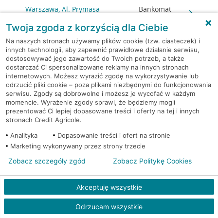
Warszawa, Al. Prymasa
Bankomat
Tysiąclecia 83A/lok 6
(Euronet)
Twoja zgoda z korzyścią dla Ciebie
Na naszych stronach używamy plików cookie (tzw. ciasteczek) i
Warszawa, al. Reymonta 6
Bankomat (Euronet)
innych technologii, aby zapewnić prawidłowe działanie serwisu,
dostosowywać jego zawartość do Twoich potrzeb, a także
Warszawa, al. Stanów
Bankomat
dostarczać Ci spersonalizowane reklamy na innych stronach
Zjednoczonych 20A
(Euronet)
internetowych. Możesz wyrazić zgodę na wykorzystywanie lub
odrzucić pliki cookie – poza plikami niezbędnymi do funkcjonowania
serwisu. Zgody są dobrowolne i możesz je wycofać w każdym
Warszawa, al. Wilanowska
Bankomat
momencie. Wyrażenie zgody sprawi, że będziemy mogli
361
(Euronet)
prezentować Ci lepiej dopasowane treści i oferty na tej i innych
stronach Credit Agricole.
Warszawa, Ananasowa
Bankomat (Planet
Analityka
Dopasowanie treści i ofert na stronie
31/U12
Cash)
Marketing wykonywany przez strony trzecie
Zobacz szczegóły zgód
Zobacz Politykę Cookies
Warszawa, Anny German
Bankomat (Planet
20
Cash)
Akceptuję wszystkie
Warszawa, Baletowa 2
Bankomat (Planet Cash)
Odrzucam wszystkie