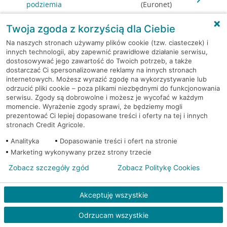
podziemia
(Euronet)
Twoja zgoda z korzyścią dla Ciebie
Warszawa, al. KEN 19
Bankomat (Euronet)
Na naszych stronach używamy plików cookie (tzw. ciasteczek) i
innych technologii, aby zapewnić prawidłowe działanie serwisu,
Warszawa, al. KEN 20
Bankomat (Euronet)
dostosowywać jego zawartość do Twoich potrzeb, a także
dostarczać Ci spersonalizowane reklamy na innych stronach
Warszawa, al. KEN 36
Bankomat (Euronet)
internetowych. Możesz wyrazić zgodę na wykorzystywanie lub
odrzucić pliki cookie – poza plikami niezbędnymi do funkcjonowania
serwisu. Zgody są dobrowolne i możesz je wycofać w każdym
Warszawa, al. KEN 47 lok. 289
Bankomat (Euronet)
momencie. Wyrażenie zgody sprawi, że będziemy mogli
prezentować Ci lepiej dopasowane treści i oferty na tej i innych
stronach Credit Agricole.
Warszawa, al. Komisji Edukacji
Bankomat w
Narodowej 36 lok.1
placówce CA BP
Analityka
Dopasowanie treści i ofert na stronie
Marketing wykonywany przez strony trzecie
Warszawa, al. Komisji Edukacji
Bankomat w
Zobacz szczegóły zgód
Zobacz Politykę Cookies
Narodowej 36 lok.1
placówce CA BP
Akceptuję wszystkie
Warszawa, al. Krakowska 102
Bankomat (Euronet)
Odrzucam wszystkie
Warszawa, al. Krakowska
Bankomat