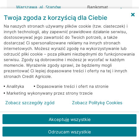
Warszawa, al. Stanów
Bankomat
Zjednoczonych 20A
(Euronet)
Twoja zgoda z korzyścią dla Ciebie
Na naszych stronach używamy plików cookie (tzw. ciasteczek) i
Warszawa, al. Stanów
Bankomat
innych technologii, aby zapewnić prawidłowe działanie serwisu,
Zjednoczonych 72
(Euronet)
dostosowywać jego zawartość do Twoich potrzeb, a także
dostarczać Ci spersonalizowane reklamy na innych stronach
internetowych. Możesz wyrazić zgodę na wykorzystywanie lub
Warszawa, Al.Stanów
Bankomat (Planet
odrzucić pliki cookie – poza plikami niezbędnymi do funkcjonowania
Zjednoczonych 72/21
Cash)
serwisu. Zgody są dobrowolne i możesz je wycofać w każdym
momencie. Wyrażenie zgody sprawi, że będziemy mogli
Warszawa, al. Wilanowska
Bankomat
prezentować Ci lepiej dopasowane treści i oferty na tej i innych
361
(Euronet)
stronach Credit Agricole.
Analityka
Dopasowanie treści i ofert na stronie
Warszawa, Ananasowa
Bankomat (Planet
Marketing wykonywany przez strony trzecie
31/U12
Cash)
Zobacz szczegóły zgód
Zobacz Politykę Cookies
Warszawa, Anny German
Bankomat (Planet
20
Cash)
Akceptuję wszystkie
Odrzucam wszystkie
Warszawa, Baletowa 2
Bankomat (Planet Cash)