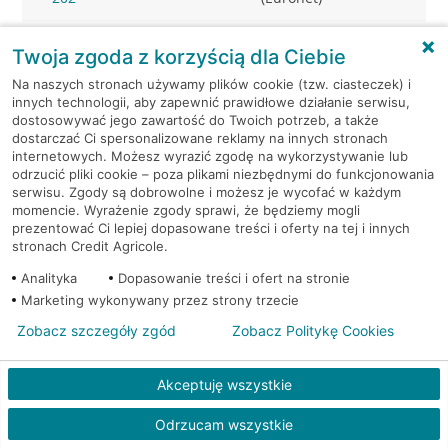
Warszawa, al.
Bankomat w placówce
Twoja zgoda z korzyścią dla Ciebie
Jerozolimskie 27
CA BP
Na naszych stronach używamy plików cookie (tzw. ciasteczek) i
innych technologii, aby zapewnić prawidłowe działanie serwisu,
Warszawa, al.
Bankomat w placówce
dostosowywać jego zawartość do Twoich potrzeb, a także
Jerozolimskie 27
CA BP
dostarczać Ci spersonalizowane reklamy na innych stronach
internetowych. Możesz wyrazić zgodę na wykorzystywanie lub
odrzucić pliki cookie – poza plikami niezbędnymi do funkcjonowania
Warszawa, al. Jerozolimskie
Bankomat
serwisu. Zgody są dobrowolne i możesz je wycofać w każdym
54
(Euronet)
momencie. Wyrażenie zgody sprawi, że będziemy mogli
prezentować Ci lepiej dopasowane treści i oferty na tej i innych
stronach Credit Agricole.
Warszawa, al. Jerozolimskie
Bankomat
65/79
(Euronet)
Analityka
Dopasowanie treści i ofert na stronie
Marketing wykonywany przez strony trzecie
Warszawa, al. Jerozolimskie
Bankomat
Zobacz szczegóły zgód
Zobacz Politykę Cookies
65/79
(Euronet)
Akceptuję wszystkie
Warszawa, Al.Jerozolimskie
Bankomat (Planet
87
Cash)
Odrzucam wszystkie