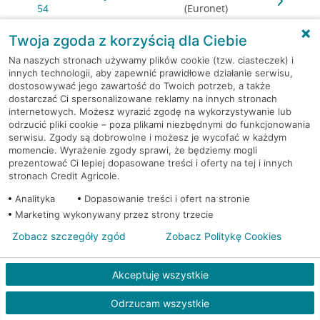
54
(Euronet)
Twoja zgoda z korzyścią dla Ciebie
Warszawa, al. Jerozolimskie
Bankomat
65/79
(Euronet)
Na naszych stronach używamy plików cookie (tzw. ciasteczek) i
innych technologii, aby zapewnić prawidłowe działanie serwisu,
dostosowywać jego zawartość do Twoich potrzeb, a także
Warszawa, al. Jerozolimskie
Bankomat
dostarczać Ci spersonalizowane reklamy na innych stronach
65/79
(Euronet)
internetowych. Możesz wyrazić zgodę na wykorzystywanie lub
odrzucić pliki cookie – poza plikami niezbędnymi do funkcjonowania
serwisu. Zgody są dobrowolne i możesz je wycofać w każdym
Warszawa, Al.Jerozolimskie
Bankomat (Planet
momencie. Wyrażenie zgody sprawi, że będziemy mogli
87
Cash)
prezentować Ci lepiej dopasowane treści i oferty na tej i innych
stronach Credit Agricole.
Warszawa, al. Jerozolimskie -
Bankomat
Analityka
Dopasowanie treści i ofert na stronie
podziemia
(Euronet)
Marketing wykonywany przez strony trzecie
Zobacz szczegóły zgód
Zobacz Politykę Cookies
Warszawa, al. Józefa
Bankomat
Piłsudskiego 2
(Euronet)
Akceptuję wszystkie
Warszawa, al. KEN 19
Bankomat (Euronet)
Odrzucam wszystkie