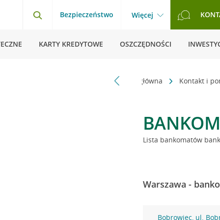
Bezpieczeństwo
KONT
Więcej
TECZNE
KARTY KREDYTOWE
OSZCZĘDNOŚCI
INWESTYC
Strona główna
Kontakt i p
BANKOM
Lista bankomatów banku
Warszawa - banko
Bobrowiec, ul. Bob