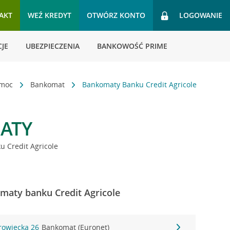
AKT
WEŹ KREDYT
OTWÓRZ KONTO
LOGOWANIE
JE
UBEZPIECZENIA
BANKOWOŚĆ PRIME
omoc
Bankomat
Bankomaty Banku Credit Agricole
ATY
 Credit Agricole
maty banku Credit Agricole
rowiecka 26
Bankomat (Euronet)