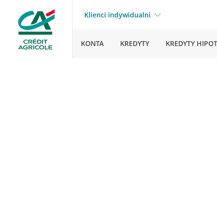
Klienci indywidualni
KONTA
KREDYTY
KREDYTY HIPO