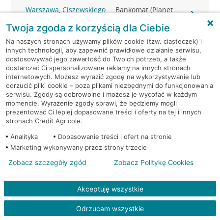
Warszawa, Ciszewskiego
Bankomat (Planet
15
Cash)
Twoja zgoda z korzyścią dla Ciebie
Na naszych stronach używamy plików cookie (tzw. ciasteczek) i
Warszawa, Ciszewskiego
Bankomat (Planet
innych technologii, aby zapewnić prawidłowe działanie serwisu,
15
Cash)
dostosowywać jego zawartość do Twoich potrzeb, a także
dostarczać Ci spersonalizowane reklamy na innych stronach
Warszawa, Conrada 11
Bankomat (Planet Cash)
internetowych. Możesz wyrazić zgodę na wykorzystywanie lub
odrzucić pliki cookie – poza plikami niezbędnymi do funkcjonowania
serwisu. Zgody są dobrowolne i możesz je wycofać w każdym
Warszawa, Czarodzieja
Bankomat (Planet
momencie. Wyrażenie zgody sprawi, że będziemy mogli
28
Cash)
prezentować Ci lepiej dopasowane treści i oferty na tej i innych
stronach Credit Agricole.
Warszawa, Czerska 18
Bankomat (Planet Cash)
Analityka
Dopasowanie treści i ofert na stronie
Marketing wykonywany przez strony trzecie
Warszawa, Domaniewska
Bankomat (Planet
Zobacz szczegóły zgód
Zobacz Politykę Cookies
42
Cash)
Akceptuję wszystkie
Warszawa, Domaniewska
Bankomat (Planet
52
Cash)
Odrzucam wszystkie