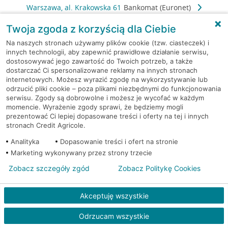
Warszawa, al. Krakowska 61
Bankomat (Euronet)
Twoja zgoda z korzyścią dla Ciebie
Warszawa, al. Krakowska 61
Bankomat (Euronet)
Na naszych stronach używamy plików cookie (tzw. ciasteczek) i
innych technologii, aby zapewnić prawidłowe działanie serwisu,
Warszawa, al.Krakowska
Bankomat (Planet
dostosowywać jego zawartość do Twoich potrzeb, a także
61
Cash)
dostarczać Ci spersonalizowane reklamy na innych stronach
internetowych. Możesz wyrazić zgodę na wykorzystywanie lub
odrzucić pliki cookie – poza plikami niezbędnymi do funkcjonowania
Warszawa, al. Krakowska 75
Bankomat (Euronet)
serwisu. Zgody są dobrowolne i możesz je wycofać w każdym
momencie. Wyrażenie zgody sprawi, że będziemy mogli
prezentować Ci lepiej dopasowane treści i oferty na tej i innych
Warszawa, al. Lotników 1
Bankomat (Euronet)
stronach Credit Agricole.
Warszawa, al. Niepodległości
Bankomat
Analityka
Dopasowanie treści i ofert na stronie
80
(Euronet)
Marketing wykonywany przez strony trzecie
Zobacz szczegóły zgód
Zobacz Politykę Cookies
Warszawa, Al. Prymasa
Bankomat
Tysiąclecia 83A/lok 6
(Euronet)
Akceptuję wszystkie
Warszawa, al. Reymonta 6
Bankomat (Euronet)
Odrzucam wszystkie