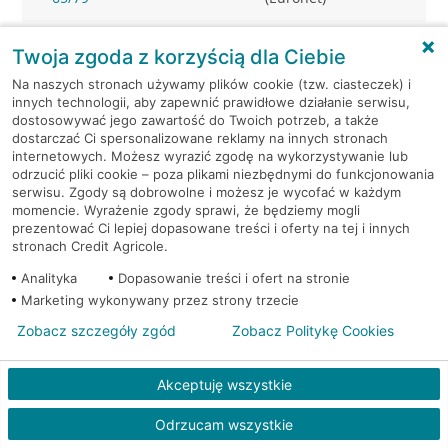
Warszawa, Al.Jerozolimskie
Bankomat (Planet
Twoja zgoda z korzyścią dla Ciebie
87
Cash)
Na naszych stronach używamy plików cookie (tzw. ciasteczek) i
innych technologii, aby zapewnić prawidłowe działanie serwisu,
Warszawa, al. Jerozolimskie -
Bankomat
dostosowywać jego zawartość do Twoich potrzeb, a także
podziemia
(Euronet)
dostarczać Ci spersonalizowane reklamy na innych stronach
internetowych. Możesz wyrazić zgodę na wykorzystywanie lub
odrzucić pliki cookie – poza plikami niezbędnymi do funkcjonowania
Warszawa, al. KEN 19
Bankomat (Euronet)
serwisu. Zgody są dobrowolne i możesz je wycofać w każdym
momencie. Wyrażenie zgody sprawi, że będziemy mogli
prezentować Ci lepiej dopasowane treści i oferty na tej i innych
Warszawa, al. KEN 20
Bankomat (Euronet)
stronach Credit Agricole.
Analityka
Dopasowanie treści i ofert na stronie
Warszawa, al. KEN 36
Bankomat (Euronet)
Marketing wykonywany przez strony trzecie
Warszawa, al. KEN 47 lok. 289
Bankomat (Euronet)
Zobacz szczegóły zgód
Zobacz Politykę Cookies
Warszawa, al. Komisji Edukacji
Bankomat w
Akceptuję wszystkie
Narodowej 36 lok.1
placówce CA BP
Odrzucam wszystkie
Warszawa, al. Komisji Edukacji
Bankomat w