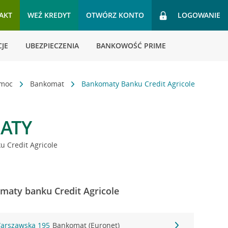
AKT
WEŹ KREDYT
OTWÓRZ KONTO
LOGOWANIE
JE
UBEZPIECZENIA
BANKOWOŚĆ PRIME
omoc
Bankomat
Bankomaty Banku Credit Agricole
ATY
 Credit Agricole
maty banku Credit Agricole
Warszawska 195
Bankomat (Euronet)