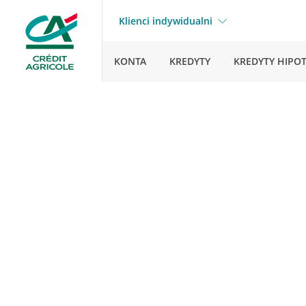
Klienci indywidualni
KONTA
KREDYTY
KREDYTY HIPO