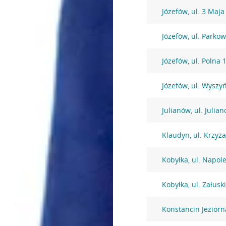
Józefów, ul. 3 Maja
Józefów, ul. Parko
Józefów, ul. Polna 
Józefów, ul. Wysz
Julianów, ul. Julia
Klaudyn, ul. Krzyż
Kobyłka, ul. Napol
Kobyłka, ul. Załusk
Konstancin Jezior