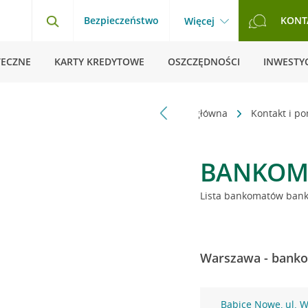
Bezpieczeństwo
KONT
Więcej
TECZNE
KARTY KREDYTOWE
OSZCZĘDNOŚCI
INWESTYC
Strona główna
Kontakt i p
BANKOM
Lista bankomatów banku
Warszawa - banko
Babice Nowe, ul. 