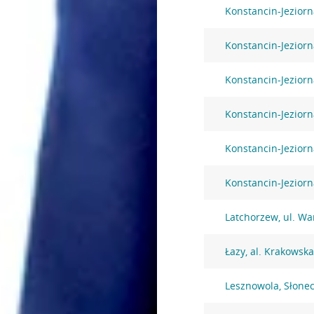
Konstancin-Jeziorna
Konstancin-Jeziorn
Konstancin-Jeziorn
Konstancin-Jeziorn
Konstancin-Jeziorn
Konstancin-Jezior
Latchorzew, ul. W
Łazy, al. Krakowsk
Lesznowola, Słone