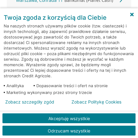
Warszawa, Conrada 11
Bankomat (Planet Cash)
Warszawa, Czarodzieja
Bankomat (Planet
Twoja zgoda z korzyścią dla Ciebie
28
Cash)
Na naszych stronach używamy plików cookie (tzw. ciasteczek) i
innych technologii, aby zapewnić prawidłowe działanie serwisu,
Warszawa, Czerska 18
Bankomat (Planet Cash)
dostosowywać jego zawartość do Twoich potrzeb, a także
dostarczać Ci spersonalizowane reklamy na innych stronach
internetowych. Możesz wyrazić zgodę na wykorzystywanie lub
Warszawa, Domaniewska
Bankomat (Planet
odrzucić pliki cookie – poza plikami niezbędnymi do funkcjonowania
42
Cash)
serwisu. Zgody są dobrowolne i możesz je wycofać w każdym
momencie. Wyrażenie zgody sprawi, że będziemy mogli
prezentować Ci lepiej dopasowane treści i oferty na tej i innych
Warszawa, Domaniewska
Bankomat (Planet
stronach Credit Agricole.
52
Cash)
Analityka
Dopasowanie treści i ofert na stronie
Marketing wykonywany przez strony trzecie
Warszawa, Emilii Plater
Bankomat (Planet
28
Cash)
Zobacz szczegóły zgód
Zobacz Politykę Cookies
Warszawa, Emilii Plater
Bankomat (Planet
Akceptuję wszystkie
28
Cash)
Odrzucam wszystkie
Warszawa, Fieldorfa 41
Bankomat (Planet Cash)