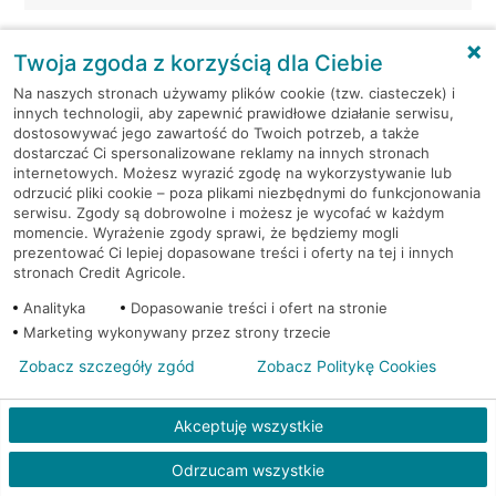
Warszawa, al. Rzeczypospolitej
Bankomat
14
(Euronet)
Twoja zgoda z korzyścią dla Ciebie
Na naszych stronach używamy plików cookie (tzw. ciasteczek) i
Warszawa, al. Rzeczypospolitej
Bankomat
innych technologii, aby zapewnić prawidłowe działanie serwisu,
17
(Euronet)
dostosowywać jego zawartość do Twoich potrzeb, a także
dostarczać Ci spersonalizowane reklamy na innych stronach
internetowych. Możesz wyrazić zgodę na wykorzystywanie lub
Warszawa, al. Rzeczypospolitej
Bankomat
odrzucić pliki cookie – poza plikami niezbędnymi do funkcjonowania
29
(Euronet)
serwisu. Zgody są dobrowolne i możesz je wycofać w każdym
momencie. Wyrażenie zgody sprawi, że będziemy mogli
prezentować Ci lepiej dopasowane treści i oferty na tej i innych
Warszawa, al. Stanów
Bankomat
stronach Credit Agricole.
Zjednoczonych 20A
(Euronet)
Analityka
Dopasowanie treści i ofert na stronie
Marketing wykonywany przez strony trzecie
Warszawa, al. Stanów
Bankomat
Zjednoczonych 72
(Euronet)
Zobacz szczegóły zgód
Zobacz Politykę Cookies
Warszawa, Al.Stanów
Bankomat (Planet
Akceptuję wszystkie
Zjednoczonych 72/21
Cash)
Odrzucam wszystkie
Warszawa, al. Wilanowska
Bankomat