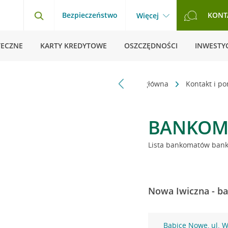
Bezpieczeństwo
KONT
Więcej
TECZNE
KARTY KREDYTOWE
OSZCZĘDNOŚCI
INWESTYC
Strona główna
Kontakt i p
BANKOM
Lista bankomatów banku
Nowa Iwiczna - ba
Babice Nowe, ul. 