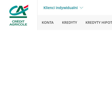
Klienci indywidualni
KONTA
KREDYTY
KREDYTY HIPO