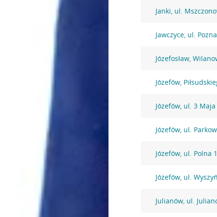
Janki, ul. Mszczon
Jawczyce, ul. Pozn
Józefosław, Wilano
Józefów, Piłsudski
Józefów, ul. 3 Maja
Józefów, ul. Parko
Józefów, ul. Polna 
Józefów, ul. Wysz
Julianów, ul. Julia