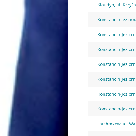
Klaudyn, ul. Krzyż
Konstancin Jezior
Konstancin-Jeziorna
Konstancin-Jeziorn
Konstancin-Jeziorn
Konstancin-Jeziorn
Konstancin-Jeziorn
Konstancin-Jezior
Latchorzew, ul. W