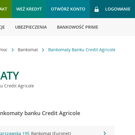
AKT
WEŹ KREDYT
OTWÓRZ KONTO
LOGOWANIE
JE
UBEZPIECZENIA
BANKOWOŚĆ PRIME
omoc
Bankomat
Bankomaty Banku Credit Agricole
ATY
 Credit Agricole
nkomaty banku Credit Agricole
Warszawska 195
Bankomat (Euronet)