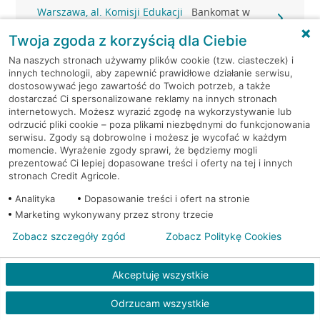
Warszawa, al. Komisji Edukacji
Bankomat w
Narodowej 36 lok.1
placówce CA BP
Twoja zgoda z korzyścią dla Ciebie
Warszawa, al. Krakowska 102
Bankomat (Euronet)
Na naszych stronach używamy plików cookie (tzw. ciasteczek) i
innych technologii, aby zapewnić prawidłowe działanie serwisu,
dostosowywać jego zawartość do Twoich potrzeb, a także
Warszawa, al. Krakowska
Bankomat
dostarczać Ci spersonalizowane reklamy na innych stronach
110/114
(Euronet)
internetowych. Możesz wyrazić zgodę na wykorzystywanie lub
odrzucić pliki cookie – poza plikami niezbędnymi do funkcjonowania
serwisu. Zgody są dobrowolne i możesz je wycofać w każdym
Warszawa, al. Krakowska
Bankomat
momencie. Wyrażenie zgody sprawi, że będziemy mogli
110/114
(Euronet)
prezentować Ci lepiej dopasowane treści i oferty na tej i innych
stronach Credit Agricole.
Warszawa, al. Krakowska
Bankomat
Analityka
Dopasowanie treści i ofert na stronie
110/114
(Euronet)
Marketing wykonywany przez strony trzecie
Zobacz szczegóły zgód
Zobacz Politykę Cookies
Warszawa, al. Krakowska 208
Bankomat (Euronet)
Akceptuję wszystkie
Warszawa, al. Krakowska 257
Bankomat (Euronet)
Odrzucam wszystkie
Warszawa, al. Krakowska 61
Bankomat (Euronet)