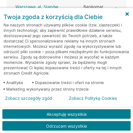
Warszawa, al. Stanów
Bankomat
Zjednoczonych 20A
(Euronet)
Twoja zgoda z korzyścią dla Ciebie
Na naszych stronach używamy plików cookie (tzw. ciasteczek) i
Warszawa, al. Stanów
Bankomat
innych technologii, aby zapewnić prawidłowe działanie serwisu,
Zjednoczonych 72
(Euronet)
dostosowywać jego zawartość do Twoich potrzeb, a także
dostarczać Ci spersonalizowane reklamy na innych stronach
internetowych. Możesz wyrazić zgodę na wykorzystywanie lub
Warszawa, Al.Stanów
Bankomat (Planet
odrzucić pliki cookie – poza plikami niezbędnymi do funkcjonowania
Zjednoczonych 72/21
Cash)
serwisu. Zgody są dobrowolne i możesz je wycofać w każdym
momencie. Wyrażenie zgody sprawi, że będziemy mogli
Warszawa, al. Wilanowska
Bankomat
prezentować Ci lepiej dopasowane treści i oferty na tej i innych
361
(Euronet)
stronach Credit Agricole.
Analityka
Dopasowanie treści i ofert na stronie
Warszawa, Ananasowa
Bankomat (Planet
Marketing wykonywany przez strony trzecie
31/U12
Cash)
Zobacz szczegóły zgód
Zobacz Politykę Cookies
Warszawa, Anny German
Bankomat (Planet
20
Cash)
Akceptuję wszystkie
Odrzucam wszystkie
Warszawa, Baletowa 2
Bankomat (Planet Cash)