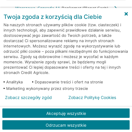
Warszawa, Conrada 11
Bankomat (Planet Cash)
Twoja zgoda z korzyścią dla Ciebie
Warszawa, Czarodzieja
Bankomat (Planet
Na naszych stronach używamy plików cookie (tzw. ciasteczek) i
28
Cash)
innych technologii, aby zapewnić prawidłowe działanie serwisu,
dostosowywać jego zawartość do Twoich potrzeb, a także
dostarczać Ci spersonalizowane reklamy na innych stronach
Warszawa, Czerska 18
Bankomat (Planet Cash)
internetowych. Możesz wyrazić zgodę na wykorzystywanie lub
odrzucić pliki cookie – poza plikami niezbędnymi do funkcjonowania
serwisu. Zgody są dobrowolne i możesz je wycofać w każdym
Warszawa, Domaniewska
Bankomat (Planet
momencie. Wyrażenie zgody sprawi, że będziemy mogli
42
Cash)
prezentować Ci lepiej dopasowane treści i oferty na tej i innych
stronach Credit Agricole.
Warszawa, Domaniewska
Bankomat (Planet
Analityka
Dopasowanie treści i ofert na stronie
52
Cash)
Marketing wykonywany przez strony trzecie
Warszawa, Emilii Plater
Bankomat (Planet
Zobacz szczegóły zgód
Zobacz Politykę Cookies
28
Cash)
Akceptuję wszystkie
Warszawa, Emilii Plater
Bankomat (Planet
28
Cash)
Odrzucam wszystkie