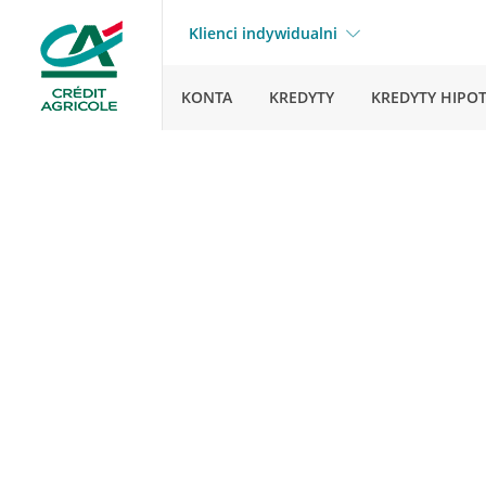
Klienci indywidualni
KONTA
KREDYTY
KREDYTY HIPO