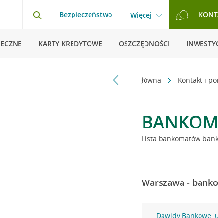
Bezpieczeństwo
KONT
Więcej
TECZNE
KARTY KREDYTOWE
OSZCZĘDNOŚCI
INWESTYC
Strona główna
Kontakt i p
BANKOM
Lista bankomatów banku
Warszawa - banko
Dawidy Bankowe, u