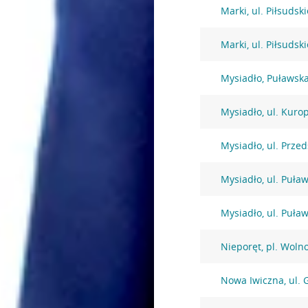
Marki, ul. Piłsudsk
Marki, ul. Piłsudsk
Mysiadło, Puławsk
Mysiadło, ul. Kuro
Mysiadło, ul. Prze
Mysiadło, ul. Puła
Mysiadło, ul. Puła
Nieporęt, pl. Woln
Nowa Iwiczna, ul. 