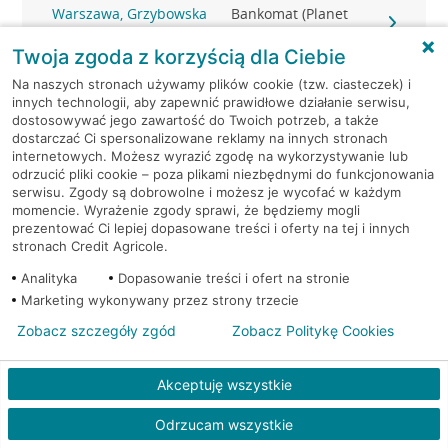
Warszawa, Grzybowska
Bankomat (Planet
39
Cash)
Twoja zgoda z korzyścią dla Ciebie
Warszawa, Grzybowska
Bankomat (Planet
Na naszych stronach używamy plików cookie (tzw. ciasteczek) i
61
Cash)
innych technologii, aby zapewnić prawidłowe działanie serwisu,
dostosowywać jego zawartość do Twoich potrzeb, a także
dostarczać Ci spersonalizowane reklamy na innych stronach
Warszawa, Grzybowska
Bankomat (Planet
internetowych. Możesz wyrazić zgodę na wykorzystywanie lub
81
Cash)
odrzucić pliki cookie – poza plikami niezbędnymi do funkcjonowania
serwisu. Zgody są dobrowolne i możesz je wycofać w każdym
momencie. Wyrażenie zgody sprawi, że będziemy mogli
Warszawa,
Bankomat (Planet
prezentować Ci lepiej dopasowane treści i oferty na tej i innych
Jabłonowskiego/Lenca 3
Cash)
stronach Credit Agricole.
Analityka
Dopasowanie treści i ofert na stronie
Warszawa, Jana Kazimierza
Bankomat (Planet
Marketing wykonywany przez strony trzecie
63
Cash)
Zobacz szczegóły zgód
Zobacz Politykę Cookies
Warszawa, Jana Pawła II
Bankomat (Planet
82
Cash)
Akceptuję wszystkie
Warszawa, Jubilerska 1/3
Bankomat (Planet Cash)
Odrzucam wszystkie