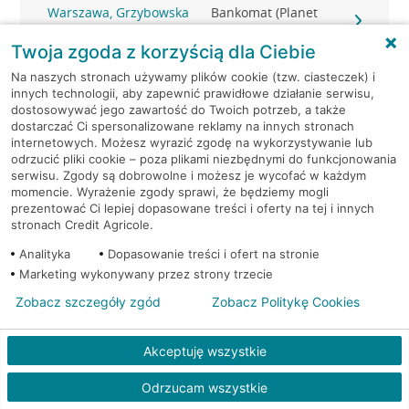
Warszawa, Grzybowska
Bankomat (Planet
39
Cash)
Twoja zgoda z korzyścią dla Ciebie
Warszawa, Grzybowska
Bankomat (Planet
Na naszych stronach używamy plików cookie (tzw. ciasteczek) i
61
Cash)
innych technologii, aby zapewnić prawidłowe działanie serwisu,
dostosowywać jego zawartość do Twoich potrzeb, a także
dostarczać Ci spersonalizowane reklamy na innych stronach
Warszawa, Grzybowska
Bankomat (Planet
internetowych. Możesz wyrazić zgodę na wykorzystywanie lub
81
Cash)
odrzucić pliki cookie – poza plikami niezbędnymi do funkcjonowania
serwisu. Zgody są dobrowolne i możesz je wycofać w każdym
momencie. Wyrażenie zgody sprawi, że będziemy mogli
Warszawa,
Bankomat (Planet
prezentować Ci lepiej dopasowane treści i oferty na tej i innych
Jabłonowskiego/Lenca 3
Cash)
stronach Credit Agricole.
Analityka
Dopasowanie treści i ofert na stronie
Warszawa, Jana Kazimierza
Bankomat (Planet
Marketing wykonywany przez strony trzecie
63
Cash)
Zobacz szczegóły zgód
Zobacz Politykę Cookies
Warszawa, Jana Pawła II
Bankomat (Planet
82
Cash)
Akceptuję wszystkie
Warszawa, Jubilerska 1/3
Bankomat (Planet Cash)
Odrzucam wszystkie