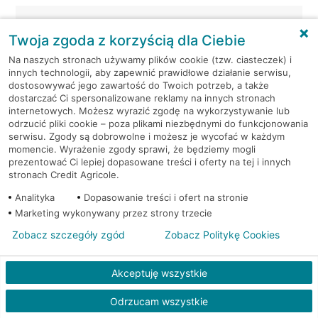
Warszawa, Grzybowska
Bankomat (Planet
81
Cash)
Twoja zgoda z korzyścią dla Ciebie
Na naszych stronach używamy plików cookie (tzw. ciasteczek) i
Warszawa,
Bankomat (Planet
innych technologii, aby zapewnić prawidłowe działanie serwisu,
Jabłonowskiego/Lenca 3
Cash)
dostosowywać jego zawartość do Twoich potrzeb, a także
dostarczać Ci spersonalizowane reklamy na innych stronach
internetowych. Możesz wyrazić zgodę na wykorzystywanie lub
Warszawa, Jana Kazimierza
Bankomat (Planet
odrzucić pliki cookie – poza plikami niezbędnymi do funkcjonowania
63
Cash)
serwisu. Zgody są dobrowolne i możesz je wycofać w każdym
momencie. Wyrażenie zgody sprawi, że będziemy mogli
prezentować Ci lepiej dopasowane treści i oferty na tej i innych
Warszawa, Jana Pawła II
Bankomat (Planet
stronach Credit Agricole.
82
Cash)
Analityka
Dopasowanie treści i ofert na stronie
Marketing wykonywany przez strony trzecie
Warszawa, Jubilerska 1/3
Bankomat (Planet Cash)
Zobacz szczegóły zgód
Zobacz Politykę Cookies
Warszawa, Jubilerska 1/3
Bankomat (Planet Cash)
Akceptuję wszystkie
Warszawa, Jutrzenki 139
Bankomat (Planet Cash)
Odrzucam wszystkie