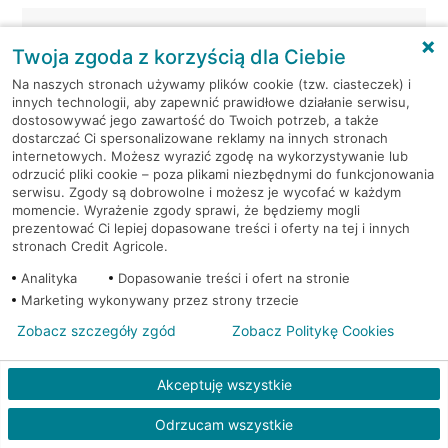
Warszawa, Grzybowska
Bankomat (Planet
61
Cash)
Twoja zgoda z korzyścią dla Ciebie
Na naszych stronach używamy plików cookie (tzw. ciasteczek) i
Warszawa, Grzybowska
Bankomat (Planet
innych technologii, aby zapewnić prawidłowe działanie serwisu,
81
Cash)
dostosowywać jego zawartość do Twoich potrzeb, a także
dostarczać Ci spersonalizowane reklamy na innych stronach
internetowych. Możesz wyrazić zgodę na wykorzystywanie lub
Warszawa,
Bankomat (Planet
odrzucić pliki cookie – poza plikami niezbędnymi do funkcjonowania
Jabłonowskiego/Lenca 3
Cash)
serwisu. Zgody są dobrowolne i możesz je wycofać w każdym
momencie. Wyrażenie zgody sprawi, że będziemy mogli
prezentować Ci lepiej dopasowane treści i oferty na tej i innych
Warszawa, Jana Kazimierza
Bankomat (Planet
stronach Credit Agricole.
63
Cash)
Analityka
Dopasowanie treści i ofert na stronie
Marketing wykonywany przez strony trzecie
Warszawa, Jana Pawła II
Bankomat (Planet
82
Cash)
Zobacz szczegóły zgód
Zobacz Politykę Cookies
Warszawa, Jubilerska 1/3
Bankomat (Planet Cash)
Akceptuję wszystkie
Warszawa, Jubilerska 1/3
Bankomat (Planet Cash)
Odrzucam wszystkie