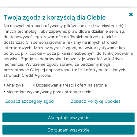
Warszawa, Marszałkowska
Bankomat (Planet
Twoja zgoda z korzyścią dla Ciebie
85
Cash)
Na naszych stronach używamy plików cookie (tzw. ciasteczek) i
innych technologii, aby zapewnić prawidłowe działanie serwisu,
Warszawa, Marszałkowska
Bankomat (Planet
dostosowywać jego zawartość do Twoich potrzeb, a także
85
Cash)
dostarczać Ci spersonalizowane reklamy na innych stronach
internetowych. Możesz wyrazić zgodę na wykorzystywanie lub
odrzucić pliki cookie – poza plikami niezbędnymi do funkcjonowania
Warszawa, Marszałkowska
Bankomat (Planet
serwisu. Zgody są dobrowolne i możesz je wycofać w każdym
85
Cash)
momencie. Wyrażenie zgody sprawi, że będziemy mogli
prezentować Ci lepiej dopasowane treści i oferty na tej i innych
stronach Credit Agricole.
Warszawa, Metro Centrum
Bankomat (Planet
1
Cash)
Analityka
Dopasowanie treści i ofert na stronie
Marketing wykonywany przez strony trzecie
Warszawa, Ostrobramska
Bankomat (Planet
Zobacz szczegóły zgód
Zobacz Politykę Cookies
75C
Cash)
Warszawa, Ostrobramska
Bankomat (Planet
Akceptuję wszystkie
75C
Cash)
Odrzucam wszystkie