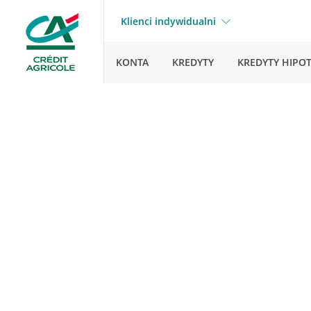
Klienci indywidualni
KONTA
KREDYTY
KREDYTY HIPO