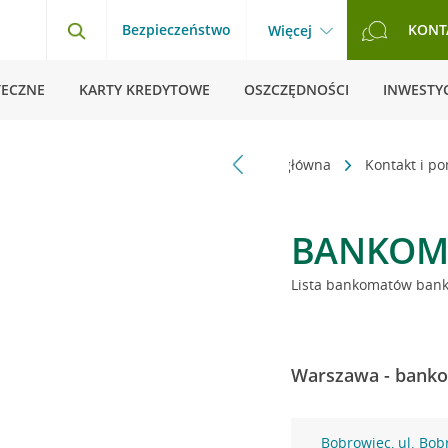
Bezpieczeństwo
KONT
Więcej
TECZNE
KARTY KREDYTOWE
OSZCZĘDNOŚCI
INWESTYC
Strona główna
Kontakt i p
BANKOM
Lista bankomatów banku
Warszawa - banko
Bobrowiec, ul. Bob