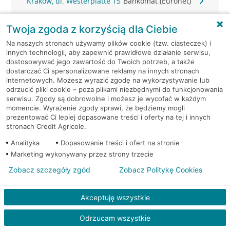
Kraków, ul. Westerplatte 15
Bankomat (Euronet)
Kraków, ul. Wielicka 259
Bankomat (Euronet)
Twoja zgoda z korzyścią dla Ciebie
Na naszych stronach używamy plików cookie (tzw. ciasteczek) i
Kraków, ul. Wielicka 259
Bankomat (Euronet)
innych technologii, aby zapewnić prawidłowe działanie serwisu,
dostosowywać jego zawartość do Twoich potrzeb, a także
dostarczać Ci spersonalizowane reklamy na innych stronach
Kraków, ul. Wielicka 72
Bankomat (Euronet)
internetowych. Możesz wyrazić zgodę na wykorzystywanie lub
odrzucić pliki cookie – poza plikami niezbędnymi do funkcjonowania
serwisu. Zgody są dobrowolne i możesz je wycofać w każdym
Kraków, ul. Wielicka 72
Bankomat (Euronet)
momencie. Wyrażenie zgody sprawi, że będziemy mogli
prezentować Ci lepiej dopasowane treści i oferty na tej i innych
Kraków, ul. Wielicka 72
Bankomat (Euronet)
stronach Credit Agricole.
Analityka
Dopasowanie treści i ofert na stronie
Kraków, ul. Wielicka 79
Bankomat (Euronet)
Marketing wykonywany przez strony trzecie
Zobacz szczegóły zgód
Zobacz Politykę Cookies
Kraków, ul. Wiślna 6
Bankomat (Euronet)
Akceptuję wszystkie
Kraków, ul. Włoska 2
Bankomat (Euronet)
Odrzucam wszystkie
Kraków, ul. Wrocławska 43A
Bankomat (Euronet)