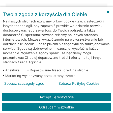
Warszawa, ul. Jana Kazimierza
Bankomat
Twoja zgoda z korzyścią dla Ciebie
21
(Euronet)
Na naszych stronach używamy plików cookie (tzw. ciasteczek) i
innych technologii, aby zapewnić prawidłowe działanie serwisu,
Warszawa, ul. Jutrzenki 156
Bankomat (Euronet)
dostosowywać jego zawartość do Twoich potrzeb, a także
dostarczać Ci spersonalizowane reklamy na innych stronach
Warszawa, ul. Kasprowicza
Bankomat
internetowych. Możesz wyrazić zgodę na wykorzystywanie lub
119a
(Euronet)
odrzucić pliki cookie – poza plikami niezbędnymi do funkcjonowania
serwisu. Zgody są dobrowolne i możesz je wycofać w każdym
momencie. Wyrażenie zgody sprawi, że będziemy mogli
Warszawa, ul. Kasprowicza
Bankomat
prezentować Ci lepiej dopasowane treści i oferty na tej i innych
119a
(Euronet)
stronach Credit Agricole.
Analityka
Dopasowanie treści i ofert na stronie
Warszawa, ul. LAZUROWA 73
Bankomat (Euronet)
Marketing wykonywany przez strony trzecie
Zobacz szczegóły zgód
Zobacz Politykę Cookies
Warszawa, ul. Łopuszańska
Bankomat
22
(Euronet)
Akceptuję wszystkie
Warszawa, ul. Łopuszańska
Bankomat
Odrzucam wszystkie
22
(Euronet)