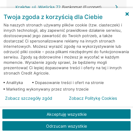
Kraków, ul. Wielicka 72
Bankomat (Euronet)
Twoja zgoda z korzyścią dla Ciebie
Kraków, ul. Wielicka 72
Bankomat (Euronet)
Na naszych stronach używamy plików cookie (tzw. ciasteczek) i
innych technologii, aby zapewnić prawidłowe działanie serwisu,
dostosowywać jego zawartość do Twoich potrzeb, a także
Kraków, ul. Wielicka 72
Bankomat (Euronet)
dostarczać Ci spersonalizowane reklamy na innych stronach
internetowych. Możesz wyrazić zgodę na wykorzystywanie lub
Kraków, ul. Wielicka 79
Bankomat (Euronet)
odrzucić pliki cookie – poza plikami niezbędnymi do funkcjonowania
serwisu. Zgody są dobrowolne i możesz je wycofać w każdym
momencie. Wyrażenie zgody sprawi, że będziemy mogli
Kraków, ul. Wiślna 6
Bankomat (Euronet)
prezentować Ci lepiej dopasowane treści i oferty na tej i innych
stronach Credit Agricole.
Kraków, ul. Włoska 2
Bankomat (Euronet)
Analityka
Dopasowanie treści i ofert na stronie
Marketing wykonywany przez strony trzecie
Kraków, ul. Wrocławska 43A
Bankomat (Euronet)
Zobacz szczegóły zgód
Zobacz Politykę Cookies
Kraków, ul. Wysłouchów 1
Bankomat (Euronet)
Akceptuję wszystkie
Kraków, ul. Zakopiańska 105
Bankomat (Euronet)
Odrzucam wszystkie