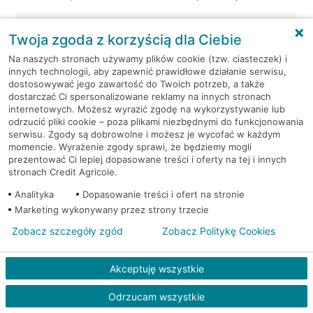
Kraków, ul. Wielicka 72
Bankomat (Euronet)
Twoja zgoda z korzyścią dla Ciebie
Na naszych stronach używamy plików cookie (tzw. ciasteczek) i
Kraków, ul. Wielicka 79
Bankomat (Euronet)
innych technologii, aby zapewnić prawidłowe działanie serwisu,
dostosowywać jego zawartość do Twoich potrzeb, a także
dostarczać Ci spersonalizowane reklamy na innych stronach
Kraków, ul. Wiślna 6
Bankomat (Euronet)
internetowych. Możesz wyrazić zgodę na wykorzystywanie lub
odrzucić pliki cookie – poza plikami niezbędnymi do funkcjonowania
Kraków, ul. Włoska 2
Bankomat (Euronet)
serwisu. Zgody są dobrowolne i możesz je wycofać w każdym
momencie. Wyrażenie zgody sprawi, że będziemy mogli
prezentować Ci lepiej dopasowane treści i oferty na tej i innych
Kraków, ul. Wrocławska 43A
Bankomat (Euronet)
stronach Credit Agricole.
Analityka
Dopasowanie treści i ofert na stronie
Kraków, ul. Wysłouchów 1
Bankomat (Euronet)
Marketing wykonywany przez strony trzecie
Zobacz szczegóły zgód
Zobacz Politykę Cookies
Kraków, ul. Zakopiańska 105
Bankomat (Euronet)
Akceptuję wszystkie
Kraków, ul. Zakopiańska 62
Bankomat (Euronet)
Odrzucam wszystkie
Kraków, ul. Zakopiańska 62
Bankomat (Euronet)