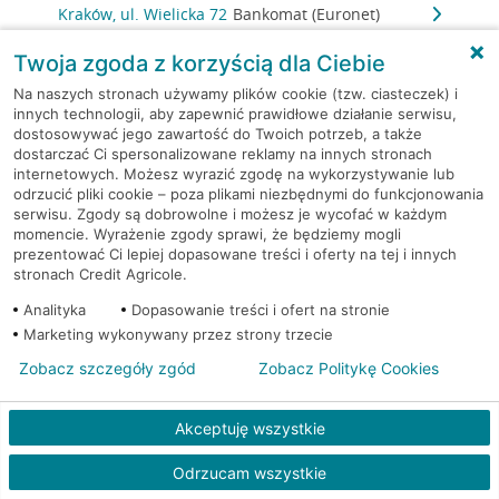
Kraków, ul. Wielicka 72
Bankomat (Euronet)
Twoja zgoda z korzyścią dla Ciebie
Kraków, ul. Wielicka 72
Bankomat (Euronet)
Na naszych stronach używamy plików cookie (tzw. ciasteczek) i
innych technologii, aby zapewnić prawidłowe działanie serwisu,
Kraków, ul. Wielicka 72
Bankomat (Euronet)
dostosowywać jego zawartość do Twoich potrzeb, a także
dostarczać Ci spersonalizowane reklamy na innych stronach
internetowych. Możesz wyrazić zgodę na wykorzystywanie lub
Kraków, ul. Wielicka 79
Bankomat (Euronet)
odrzucić pliki cookie – poza plikami niezbędnymi do funkcjonowania
serwisu. Zgody są dobrowolne i możesz je wycofać w każdym
Kraków, ul. Wiślna 6
Bankomat (Euronet)
momencie. Wyrażenie zgody sprawi, że będziemy mogli
prezentować Ci lepiej dopasowane treści i oferty na tej i innych
stronach Credit Agricole.
Kraków, ul. Włoska 2
Bankomat (Euronet)
Analityka
Dopasowanie treści i ofert na stronie
Marketing wykonywany przez strony trzecie
Kraków, ul. Wrocławska 43A
Bankomat (Euronet)
Zobacz szczegóły zgód
Zobacz Politykę Cookies
Kraków, ul. Wysłouchów 1
Bankomat (Euronet)
Akceptuję wszystkie
Kraków, ul. Zakopiańska 105
Bankomat (Euronet)
Odrzucam wszystkie