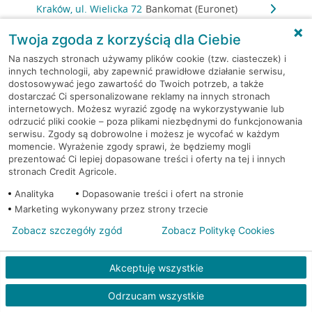
Kraków, ul. Wielicka 72
Bankomat (Euronet)
Twoja zgoda z korzyścią dla Ciebie
Kraków, ul. Wielicka 72
Bankomat (Euronet)
Na naszych stronach używamy plików cookie (tzw. ciasteczek) i
innych technologii, aby zapewnić prawidłowe działanie serwisu,
Kraków, ul. Wielicka 72
Bankomat (Euronet)
dostosowywać jego zawartość do Twoich potrzeb, a także
dostarczać Ci spersonalizowane reklamy na innych stronach
internetowych. Możesz wyrazić zgodę na wykorzystywanie lub
Kraków, ul. Wielicka 79
Bankomat (Euronet)
odrzucić pliki cookie – poza plikami niezbędnymi do funkcjonowania
serwisu. Zgody są dobrowolne i możesz je wycofać w każdym
Kraków, ul. Wiślna 6
Bankomat (Euronet)
momencie. Wyrażenie zgody sprawi, że będziemy mogli
prezentować Ci lepiej dopasowane treści i oferty na tej i innych
stronach Credit Agricole.
Kraków, ul. Włoska 2
Bankomat (Euronet)
Analityka
Dopasowanie treści i ofert na stronie
Marketing wykonywany przez strony trzecie
Kraków, ul. Wrocławska 43A
Bankomat (Euronet)
Zobacz szczegóły zgód
Zobacz Politykę Cookies
Kraków, ul. Wysłouchów 1
Bankomat (Euronet)
Akceptuję wszystkie
Kraków, ul. Zakopiańska 105
Bankomat (Euronet)
Odrzucam wszystkie