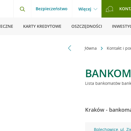
Bezpieczeństwo
KONT
Więcej
TECZNE
KARTY KREDYTOWE
OSZCZĘDNOŚCI
INWESTYC
Strona główna
Kontakt i p
BANKOM
Lista bankomatów banku
Kraków - bankoma
Bolechowice, ul. Zi