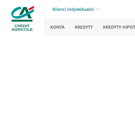
Klienci indywidualni
KONTA
KREDYTY
KREDYTY HIPO