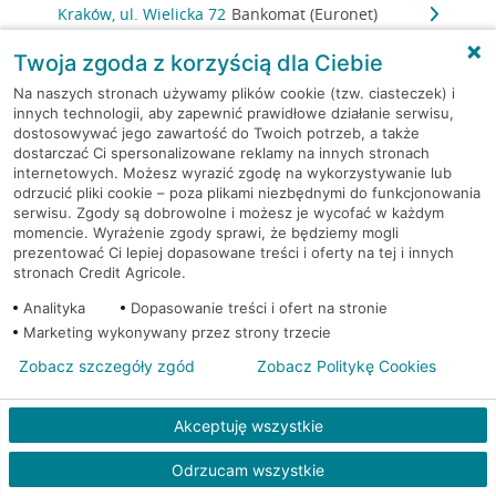
Kraków, ul. Wielicka 72
Bankomat (Euronet)
Twoja zgoda z korzyścią dla Ciebie
Kraków, ul. Wielicka 72
Bankomat (Euronet)
Na naszych stronach używamy plików cookie (tzw. ciasteczek) i
innych technologii, aby zapewnić prawidłowe działanie serwisu,
Kraków, ul. Wielicka 72
Bankomat (Euronet)
dostosowywać jego zawartość do Twoich potrzeb, a także
dostarczać Ci spersonalizowane reklamy na innych stronach
internetowych. Możesz wyrazić zgodę na wykorzystywanie lub
Kraków, ul. Wielicka 79
Bankomat (Euronet)
odrzucić pliki cookie – poza plikami niezbędnymi do funkcjonowania
serwisu. Zgody są dobrowolne i możesz je wycofać w każdym
Kraków, ul. Wiślna 6
Bankomat (Euronet)
momencie. Wyrażenie zgody sprawi, że będziemy mogli
prezentować Ci lepiej dopasowane treści i oferty na tej i innych
stronach Credit Agricole.
Kraków, ul. Włoska 2
Bankomat (Euronet)
Analityka
Dopasowanie treści i ofert na stronie
Marketing wykonywany przez strony trzecie
Kraków, ul. Wrocławska 43A
Bankomat (Euronet)
Zobacz szczegóły zgód
Zobacz Politykę Cookies
Kraków, ul. Wysłouchów 1
Bankomat (Euronet)
Akceptuję wszystkie
Kraków, ul. Zakopiańska 105
Bankomat (Euronet)
Odrzucam wszystkie