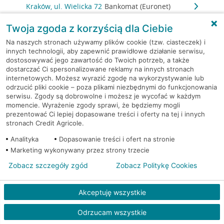
Kraków, ul. Wielicka 72
Bankomat (Euronet)
Twoja zgoda z korzyścią dla Ciebie
Kraków, ul. Wielicka 72
Bankomat (Euronet)
Na naszych stronach używamy plików cookie (tzw. ciasteczek) i
innych technologii, aby zapewnić prawidłowe działanie serwisu,
Kraków, ul. Wielicka 72
Bankomat (Euronet)
dostosowywać jego zawartość do Twoich potrzeb, a także
dostarczać Ci spersonalizowane reklamy na innych stronach
internetowych. Możesz wyrazić zgodę na wykorzystywanie lub
Kraków, ul. Wielicka 79
Bankomat (Euronet)
odrzucić pliki cookie – poza plikami niezbędnymi do funkcjonowania
serwisu. Zgody są dobrowolne i możesz je wycofać w każdym
Kraków, ul. Wiślna 6
Bankomat (Euronet)
momencie. Wyrażenie zgody sprawi, że będziemy mogli
prezentować Ci lepiej dopasowane treści i oferty na tej i innych
stronach Credit Agricole.
Kraków, ul. Włoska 2
Bankomat (Euronet)
Analityka
Dopasowanie treści i ofert na stronie
Marketing wykonywany przez strony trzecie
Kraków, ul. Wrocławska 43A
Bankomat (Euronet)
Zobacz szczegóły zgód
Zobacz Politykę Cookies
Kraków, ul. Wysłouchów 1
Bankomat (Euronet)
Akceptuję wszystkie
Kraków, ul. Zakopiańska 105
Bankomat (Euronet)
Odrzucam wszystkie