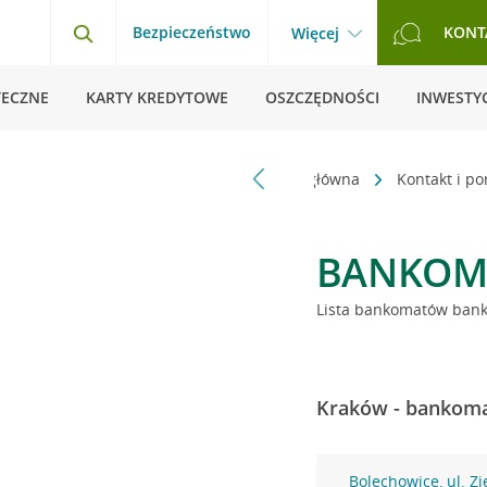
Bezpieczeństwo
KONT
Więcej
TECZNE
KARTY KREDYTOWE
OSZCZĘDNOŚCI
INWESTYC
Strona główna
Kontakt i p
BANKOM
Lista bankomatów banku
Kraków - bankoma
Bolechowice, ul. Zi