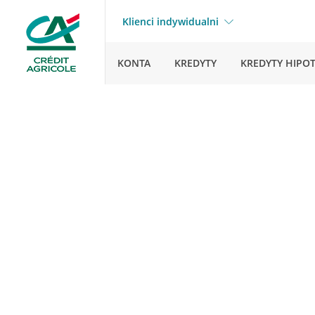
Klienci indywidualni
KONTA
KREDYTY
KREDYTY HIPO